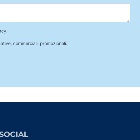
acy
.
mative, commerciali, promozionali.
SOCIAL